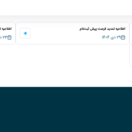
 مقام دوم راه‌حل‌های بتنی - مهندسی عمران
اطلاعیه تمدید فرصت پیش‌ ثبت‌نام
اطلاعیه تغ
29 دی 1404
23 دی 1404