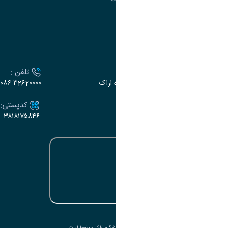
تقویم آموزشی
ارتباط با دانشگاه
آدرس :
تلفن :
اراک، میدان بسیج، بلوار گلدشت، دانشگاه اراک
۰۸۶-۳2620000
ایمیل:
کدپستی:
۳۸۱۸۱۷۵۸۴۶
e-dabir@araku.ac.ir
تمامی حقوق برای دانشگاه اراک محفوظ است