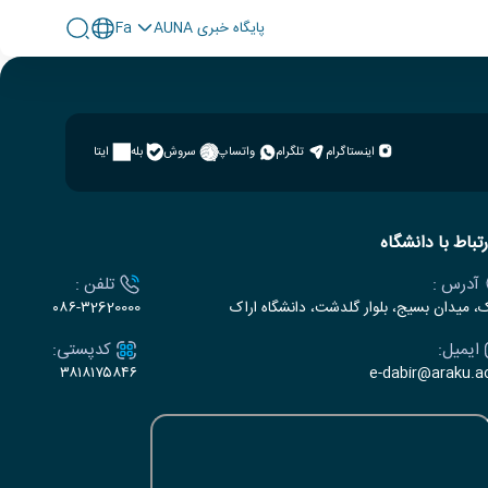
پايگاه خبری AUNA
Fa
اینستاگرام
تلگرام
واتساپ
سروش
بله
ایتا
رتباط با دانشگاه
آدرس :
تلفن :
ک، میدان بسیج، بلوار گلدشت، دانشگاه اراک
۰۸۶-۳2620000
ایمیل:
کدپستی:
۳۸۱۸۱۷۵۸۴۶
e-dabir@araku.ac