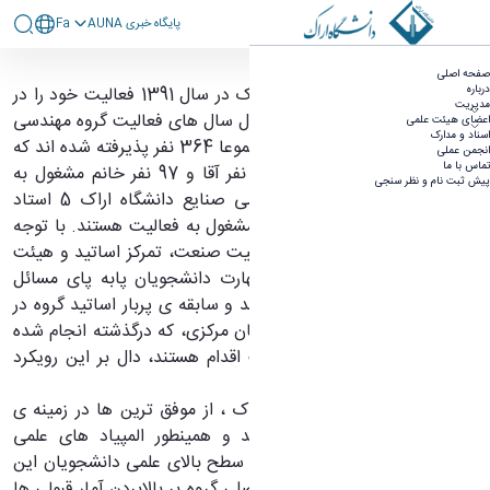
پايگاه خبری AUNA
Fa
درباره گروه مهندسی صنایع - مهندسی صنایع
صفحه اصلی
درباره
گروه مهندسی صنایع دانشگاه اراک در سال 1391 فعالیت خود را در
مدیریت
مقطع کارشناسی آغاز نمود. در طول سال های فعالیت گروه مهندسی
اعضای هیئت علمی
اسناد و مدارک
صنایع دانشگاه اراک، تا کنون مجموعا 364 نفر پذیرفته شده اند که
انجمن عملی
تماس با ما
در حال حاضر 167 دانشجو، 70 نفر آقا و 97 نفر خانم مشغول به
پیش ثبت نام و نظر سنجی
تحصیل هستند. در گروه مهندسی صنایع دانشگاه اراک 5 استاد
هیئت علمی و 24 استاد مدعو مشغول به فعالیت هستند. با توجه
به صنعتی بودن شهر اراک و اهمیت صنعت، تمرکز اساتید و هیئت
علمی گروه صنایع بر افزایش مهارت دانشجویان پابه پای مسائل
تئوری می باشد. تجربیات ارزشمند و سابقه ی پربار اساتید گروه در
پروژه های متعدد صنعتی در استان مرکزی، که درگذشته انجام شده
اند و یا در حال حاضر در دست اقدام هستند، دال بر این رویکرد
است.
گروه مهندسی صنایع دانشگاه اراک ، از موفق ترین ها در زمینه ی
قبولی در آزمون کارشناسی ارشد و همینطور المپیاد های علمی
سراسری است و این آمار گواه بر سطح بالای علمی دانشجویان این
رشته است. با این وجود تمرکز اصلی گروه بر بالابردن آمار قبولی ها