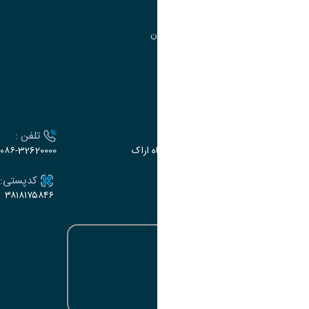
مرکز آموزش‌های تخصصی
گروه جذب و هدایت استعدادهای درخشان
تقویم آموزشی
ارتباط با دانشگاه
آدرس :
تلفن :
اراک، میدان بسیج، بلوار سردشت، دانشگاه اراک
۰۸۶-32620000
ایمیل:
کدپستی:
۳۸۱۸۱۷۵۸۴۶
e-dabir@araku.ac.ir