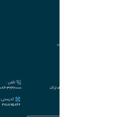
مدیریت امور
مدیریت تحصیلات تکمیلی
مرکز آموزش‌های تخصصی
گروه جذب و هدایت استعدادهای درخشان
تقویم آموزشی
ارتباط با دانشگاه
آدرس :
تلفن :
اراک، میدان بسیج، بلوار سردشت، دانشگاه اراک
۰۸۶-32620000
ایمیل:
کدپستی:
۳۸۱۸۱۷۵۸۴۶
e-dabir@araku.ac.ir