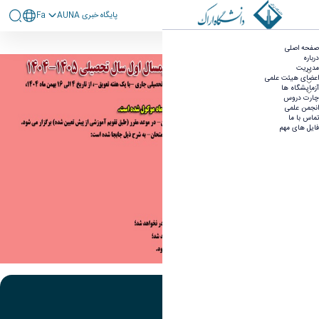
پايگاه خبری AUNA
Fa
اطلاعیه تغییر برنامه امتحانی پایان نیمسال اول سال
صفحه اصلی
تحصیلی 1405-1404 - مهندسی مواد و متالو‌ژی
درباره
مدیریت
اعضای هیئت علمی
آزمایشگاه ها
چارت دروس
انجمن علمی
تماس با ما
فایل های مهم
تصویر