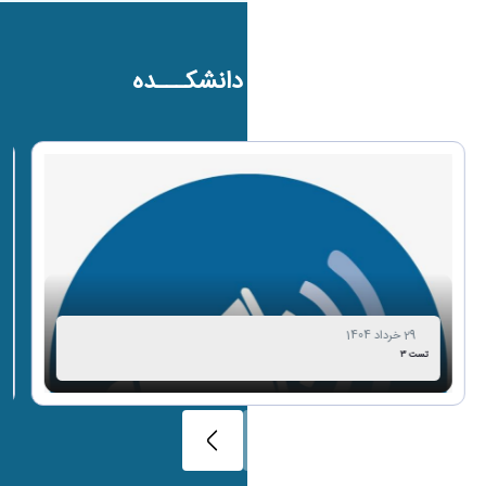
رویداد های دانشکـــده
29 خرداد 1404
تست 3