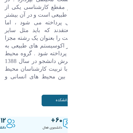
کشور ما محیط زیست در مقطع کارشناسی یکی از
گرایش های مهندسی منابع طبیعی است و در آن بیشتر
به اکوسیستم های طبیعی پرداخته می شود ، اما
استادان محیط زیست معتقدند که باید مثل سایر
کشورهای دنیا ، محیط زیست را بعنوان یک رشته مجزا
ارائه دهیم و در آن علاوه بر اکوسیستم های طبیعی به
اکوسیستم های شهری نیز پرداخته شود . گروه محیط
زیست دانشگاه اراک با پذیرش دانشجو در سال 1388
کار خود را شروع نموده و با تربیت کارشناسان محیط
زیست به تعامل و ارتباط بین محیط های انسانی و
طبیعی می پردازد
.
درباره دانشکده
12
60
8
عضو هیئت علمی
دانشجوی فعال
دانش