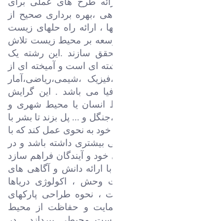
مسائل زیست محیطی ،ارائه طرح های عملی برای
حفظ و توسعه پوشش گیاهی ،بهره برداری صحیح از
اراضی مطابق با قابلیت آنها ، ارائه راه حلهای زیست
محیطی و ارزیابی اثرات توسعه بر محیط زیست تلاش
می کنند تا این آرزو را محقق سازند .این رشته یک
رشته چند بخشی
یا بین رشته ای است و آمیخته ای از
علوم بیولوژی ،اکولوژی ،فیزیک ،شیمی،ریاضی،آمار
،اکولوژی کاربردی و جغرافیا می باشد . این گرایش
تلاش می کند تا بین محیط انسان یا محیط شهری و
محیط فراشهری مثل مرتع ،جنگل و ... پل بزند تا بشر با
استفاده از دانش روزافزون خود به نحوی عمل کند که با
نیازها و امیدهایش هماهنگی بیشتری داشته باشد و در
نهایت زندگی بهتری را برای خود و آیندگان فراهم سازد
. همچنین تلاش می کند تا با ارائه دانش و آگاهی های
لازم درباره اکولوژی حیات وحش ، اکولوژی دریاها
،نحوه آلودگی محیط زیست ، نحوه طراحی پارکهای
ملی و جنگلی و ... به حمایت و حفاظت از محیط
زیست و حل مشکلات زیست محیطی بپردازد . در