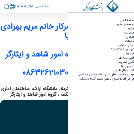
پايگاه خبری AUNA
Fa
کارکنان - گروه امور شاهد و ایثارگر
صفحه اصلی
نام و نام خانوادگی : سرکار خانم مریم بهزادی
صفحه جستجو
درباره
نیا
مدیریت
کارکنان
خدمات
اساتید مشاور
شهدای دانشگاه اراک
سمت : کارشناس گروه امور شاهد و ایثارگر
فرم ها
آیین نامه ها
گالری تصاویر
تماس با ما
شماره تماس : 08632621030
کتب دفاع مقدس
پوستر مناسبت های ملی، دفاع مقدس و مذهبی
مراحل آماده سازی یادمان شهید گمنام دانشگاه
آدرس : اراک - میدان بسیج ، بلوار کربلا، دانشگاه اراک، ساختمان اداری
دکتر عبدالکریم قریب، طبقه همکف ، گروه امور شاهد و ایثارگر
تصویر
عنوان اینستاگرام
لینک