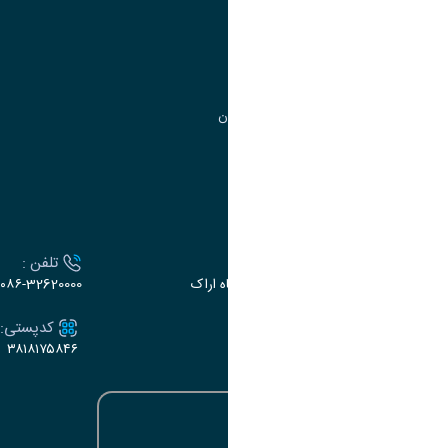
مدیریت تحصیلات تکمیلی
مرکز آموزش‌های تخصصی
گروه جذب و هدایت استعدادهای درخشان
تقویم آموزشی
ارتباط با دانشگاه
آدرس :
تلفن :
اراک، میدان بسیج، بلوار سردشت، دانشگاه اراک
۰۸۶-32620000
ایمیل:
کدپستی:
۳۸۱۸۱۷۵۸۴۶
e-dabir@araku.ac.ir