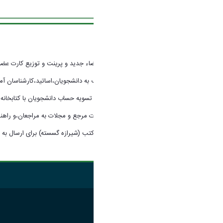
وظایف :
1 - ثبت نام اعضاء جدید و پرینت و توزیع کارت عضویت آنها برای امانت گرفتن کتاب.
2 - امانت کتاب به دانشجویان،اساتید،کارشناسان آموزشی و تحویل کتابهای بازگشته از امانت و تمدید مهلت کتب امانتی(در صورت امکان).
3 - انجام امور تسویه حساب دانشجویان با کتابخانه .
4 - ارائه خدمات مرجع و مجلات به مراجعان،و راهنمایی آنها برای جستجوی کتاب.
5- انجام امور کتب (شیرازه گسسته) برای ارسال به صحافی.