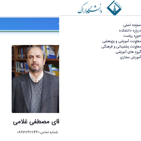
کتابخانه - دانشکده علوم پایه
کارکنان کتابخانه
صفحه اصلی
درباره دانشکده
حوزه ریاست
معاونت آموزشی و پژوهشی
معاونت پشتیبانی و فرهنگی
گروه های آموزشی
آموزش مجازی
آقای مصطفی غلامی
شماره تماس:08632622460