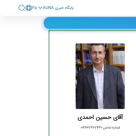
پايگاه خبری AUNA
Fa
آقای حسین احمدی
شماره تماس:08632622460