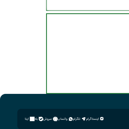
اینستاگرام
تلگرام
واتساپ
سروش
بله
ایتا