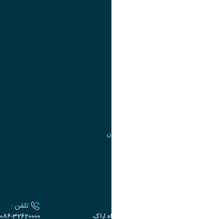
تقویم آموزشی
آموزش
مدیریت امور
مدیریت تحصیلات تکمیلی
مرکز آموزش‌های تخصصی
گروه جذب و هدایت استعدادهای درخشان
تقویم آموزشی
ارتباط با دانشگاه
آدرس :
تلفن :
اراک، میدان بسیج، بلوار سردشت، دانشگاه اراک
۰۸۶-32620000