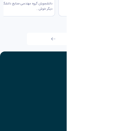
(ورودی ۱۴۰۰) و...
دانشجویان گروه مهندسی صنایع دانشگاه ار
دیگر خوش...
آرشیو
تصویر
عنوان اینستاگرام
لینک
عنوان تلگرام
لینک
عنوان واتساپ
لینک
عنوان سروش
لینک
عنوان بله