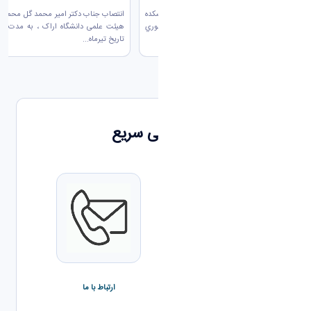
فني و مهندسي
در دانشگاه اراک
به اطلاع مي رساند همكاران گرانقدر دانشكده
انتصاب جناب دکتر امیر محمد گل محمدی
فني و مهندسي جناب آقاي دكتر احسان منصوري
هیئت علمی دانشگاه اراک ، به مدت دو
عضو...
تاریخ تیرماه...
دسترسی سریع
چارت دروس
ارتباط با ما